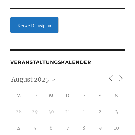
Kerwe Dienstplan
VERANSTALTUNGSKALENDER
M
D
M
D
F
S
S
28
29
30
31
1
2
3
4
5
6
7
8
9
10