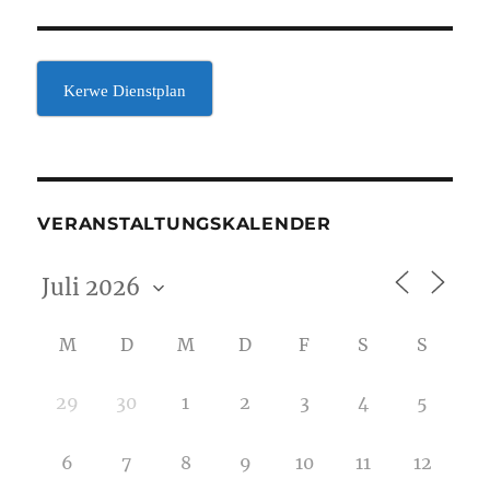
Kerwe Dienstplan
VERANSTALTUNGSKALENDER
M
D
M
D
F
S
S
29
30
1
2
3
4
5
6
7
8
9
10
11
12